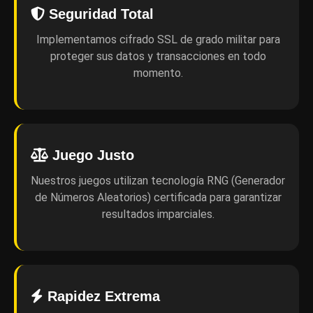
Seguridad Total
Implementamos cifrado SSL de grado militar para
proteger sus datos y transacciones en todo
momento.
Juego Justo
Nuestros juegos utilizan tecnología RNG (Generador
de Números Aleatorios) certificada para garantizar
resultados imparciales.
Rapidez Extrema