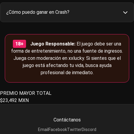
¿Cómo puedo ganar en Crash?
18+
Juego Responsable:
El juego debe ser una
forma de entretenimiento, no una fuente de ingresos.
Juega con moderación en xxlucky. Si sientes que el
juego está afectando tu vida, busca ayuda
profesional de inmediato.
PREMIO MAYOR TOTAL
$23,492 MXN
Contáctanos
Email
Facebook
Twitter
Discord