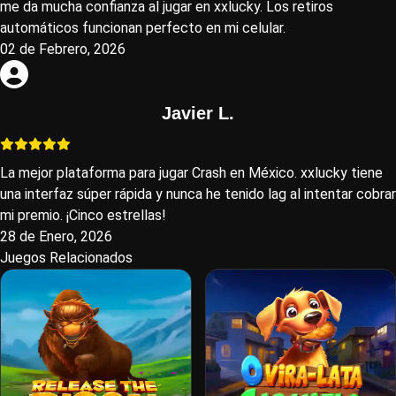
me da mucha confianza al jugar en xxlucky. Los retiros
automáticos funcionan perfecto en mi celular.
02 de Febrero, 2026
Javier L.
La mejor plataforma para jugar Crash en México. xxlucky tiene
una interfaz súper rápida y nunca he tenido lag al intentar cobrar
mi premio. ¡Cinco estrellas!
28 de Enero, 2026
Juegos Relacionados