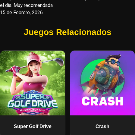
el día. Muy recomendada.
15 de Febrero, 2026
Juegos Relacionados
Super Golf Drive
Crash