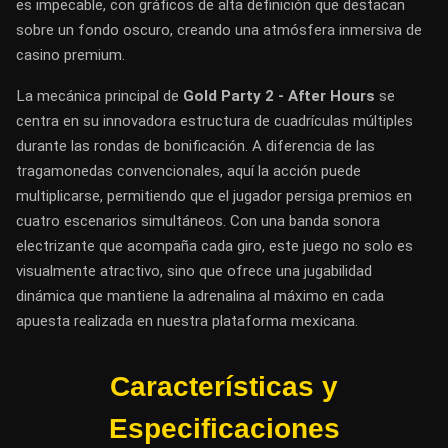
es impecable, con gráficos de alta definición que destacan
sobre un fondo oscuro, creando una atmósfera inmersiva de
casino premium.
La mecánica principal de
Gold Party 2 - After Hours
se
centra en su innovadora estructura de cuadrículas múltiples
durante las rondas de bonificación. A diferencia de las
tragamonedas convencionales, aquí la acción puede
multiplicarse, permitiendo que el jugador persiga premios en
cuatro escenarios simultáneos. Con una banda sonora
electrizante que acompaña cada giro, este juego no solo es
visualmente atractivo, sino que ofrece una jugabilidad
dinámica que mantiene la adrenalina al máximo en cada
apuesta realizada en nuestra plataforma mexicana.
Características y
Especificaciones