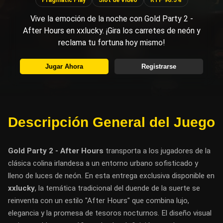
Pragmatic Play
Slot de Video
RTP 96.5%
Vive la emoción de la noche con Gold Party 2 -
After Hours en xxlucky. ¡Gira los carretes de neón y
reclama tu fortuna hoy mismo!
Jugar Ahora
Registrarse
Descripción General del Juego
Gold Party 2 - After Hours
transporta a los jugadores de la
clásica colina irlandesa a un entorno urbano sofisticado y
lleno de luces de neón. En esta entrega exclusiva disponible en
xxlucky
, la temática tradicional del duende de la suerte se
reinventa con un estilo "After Hours" que combina lujo,
elegancia y la promesa de tesoros nocturnos. El diseño visual