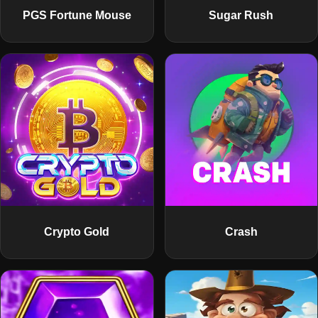
PGS Fortune Mouse
Sugar Rush
Crypto Gold
Crash