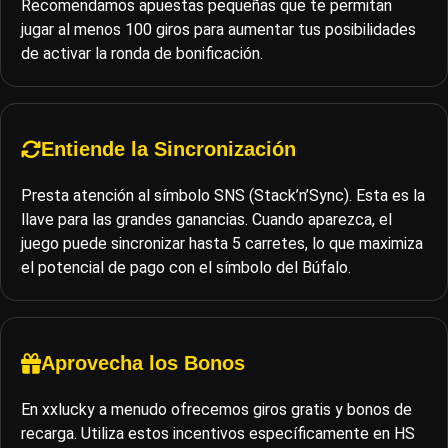
Recomendamos apuestas pequeñas que te permitan
jugar al menos 100 giros para aumentar tus posibilidades
de activar la ronda de bonificación.
Entiende la Sincronización
Presta atención al símbolo SNS (Stack’n’Sync). Esta es la
llave para las grandes ganancias. Cuando aparezca, el
juego puede sincronizar hasta 5 carretes, lo que maximiza
el potencial de pago con el símbolo del Búfalo.
Aprovecha los Bonos
En xxlucky a menudo ofrecemos giros gratis y bonos de
recarga. Utiliza estos incentivos específicamente en HS