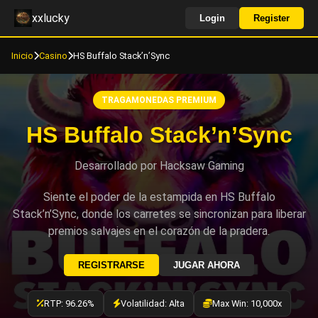
xxlucky
Login
Register
Inicio
Casino
HS Buffalo Stack’n’Sync
TRAGAMONEDAS PREMIUM
HS Buffalo Stack’n’Sync
Desarrollado por Hacksaw Gaming
Siente el poder de la estampida en HS Buffalo
Stack’n’Sync, donde los carretes se sincronizan para liberar
premios salvajes en el corazón de la pradera.
REGISTRARSE
JUGAR AHORA
RTP: 96.26%
Volatilidad: Alta
Max Win: 10,000x