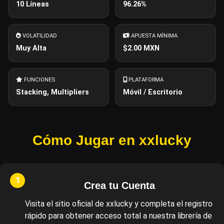
10 Líneas
96.26%
VOLATILIDAD
APUESTA MÍNIMA
Muy Alta
$2.00 MXN
FUNCIONES
PLATAFORMA
Stacking, Multipliers
Móvil / Escritorio
Cómo Jugar en xxlucky
1
Crea tu Cuenta
Visita el sitio oficial de
xxlucky
y completa el registro
rápido para obtener acceso total a nuestra librería de