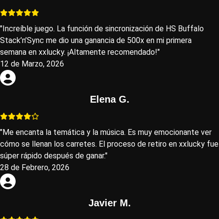
"Increíble juego. La función de sincronización de HS Buffalo
Stack’n’Sync me dio una ganancia de 500x en mi primera
semana en xxlucky. ¡Altamente recomendado!"
12 de Marzo, 2026
Elena G.
"Me encanta la temática y la música. Es muy emocionante ver
cómo se llenan los carretes. El proceso de retiro en xxlucky fue
súper rápido después de ganar."
28 de Febrero, 2026
Javier M.