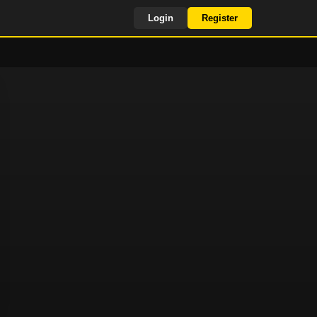
Login
Register