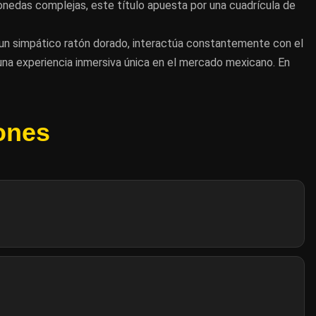
monedas complejas, este título apuesta por una cuadrícula de
, un simpático ratón dorado, interactúa constantemente con el
una experiencia inmersiva única en el mercado mexicano. En
iones