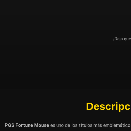
¡Deja que
Descripc
PGS Fortune Mouse
es uno de los títulos más emblemático