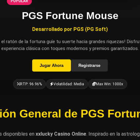
POPULAR
PGS Fortune Mouse
Desarrollado por PGS (PG Soft)
 el ratón de la fortuna guíe tu suerte hacia grandes riquezas! Disfr
experiencia clásica con toques modernos y premios garantizados.
Jugar Ahora
Registrarse
RTP: 96.96%
Volatilidad: Media
Max Win: 1000x
ión General de PGS Fort
s disponibles en
xxlucky Casino Online
. Inspirado en la astrolo