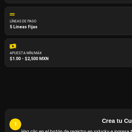
LÍNEAS DE PAGO
5 Líneas Fijas
APUESTA MÍN/MÁX
$1.00 - $2,500 MXN
Crea tu Cu
1
Haz clic en el botón de registro en xxlucky e ingresa