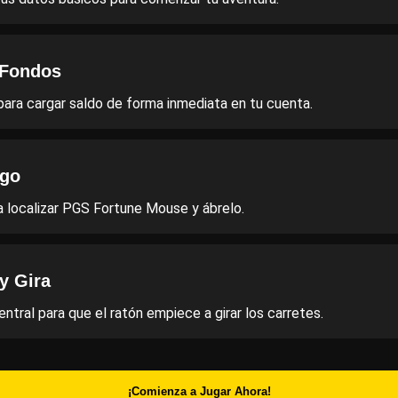
 Fondos
ra cargar saldo de forma inmediata en tu cuenta.
ego
a localizar PGS Fortune Mouse y ábrelo.
y Gira
entral para que el ratón empiece a girar los carretes.
¡Comienza a Jugar Ahora!