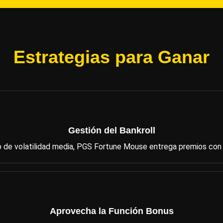
Estrategias para Ganar
Gestión del Bankroll
go de volatilidad media, PGS Fortune Mouse entrega premios con
Aprovecha la Función Bonus