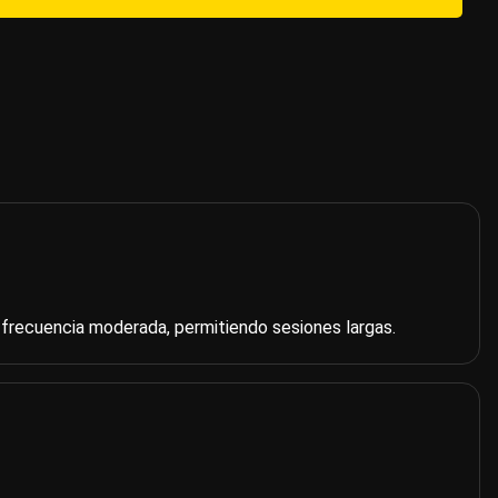
 frecuencia moderada, permitiendo sesiones largas.