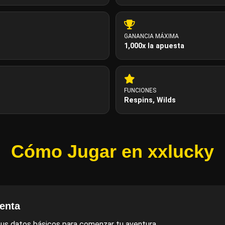
GANANCIA MÁXIMA
1,000x la apuesta
FUNCIONES
Respins, Wilds
Cómo Jugar en xxlucky
enta
 tus datos básicos para comenzar tu aventura.