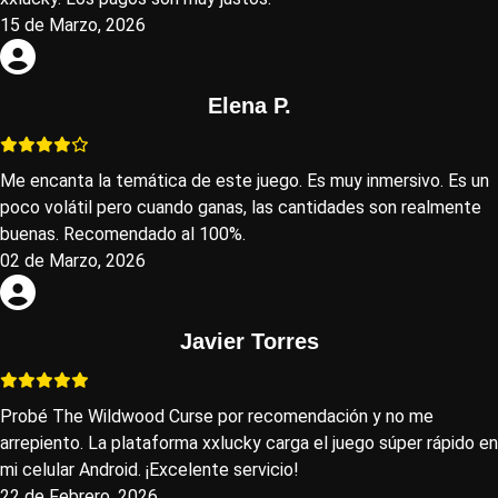
15 de Marzo, 2026
Elena P.
Me encanta la temática de este juego. Es muy inmersivo. Es un
poco volátil pero cuando ganas, las cantidades son realmente
buenas. Recomendado al 100%.
02 de Marzo, 2026
Javier Torres
Probé The Wildwood Curse por recomendación y no me
arrepiento. La plataforma xxlucky carga el juego súper rápido en
mi celular Android. ¡Excelente servicio!
22 de Febrero, 2026