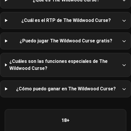
¿Cuál es el RTP de The Wildwood Curse?
¿Puedo jugar The Wildwood Curse gratis?
¿Cuáles son las funciones especiales de The
Wildwood Curse?
¿Cómo puedo ganar en The Wildwood Curse?
18+