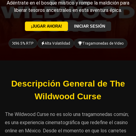
Adéntrate en el bosque místico y rompe la maldición para
liberar tesoros ancestrales en esta aventura épica.
¡JUGAR AHORA!
INICIAR SESIÓN
96.5% RTP
Alta Volatilidad
Tragamonedas de Video
Descripción General de The
Wildwood Curse
The Wildwood Curse no es solo una tragamonedas común;
es una experiencia cinematográfica que redefine el casino
online en México. Desde el momento en que los carretes