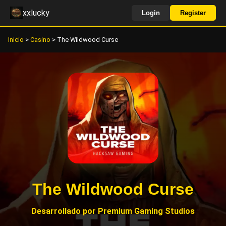
xxlucky
Login
Register
Inicio
>
Casino
> The Wildwood Curse
The Wildwood Curse
Desarrollado por Premium Gaming Studios