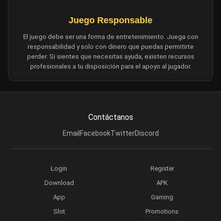
Juego Responsable
El juego debe ser una forma de entretenimiento. Juega con
responsabilidad y solo con dinero que puedas permitirte
perder. Si sientes que necesitas ayuda, existen recursos
profesionales a tu disposición para el apoyo al jugador.
Contáctanos
Email
Facebook
Twitter
Discord
Login
Register
Download
APK
App
Gaming
Slot
Promotions