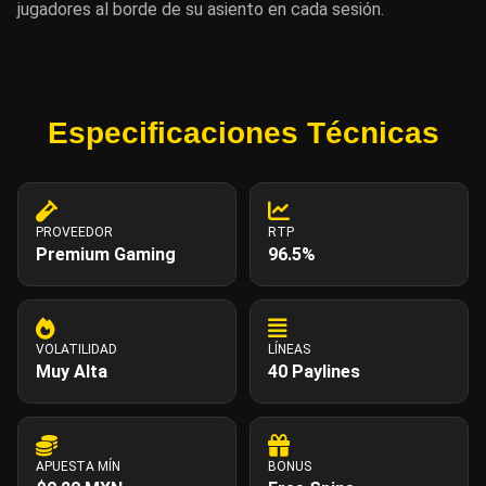
jugadores al borde de su asiento en cada sesión.
Especificaciones Técnicas
PROVEEDOR
RTP
Premium Gaming
96.5%
VOLATILIDAD
LÍNEAS
Muy Alta
40 Paylines
APUESTA MÍN
BONUS