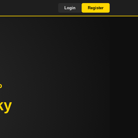
Login
Register
o
ky