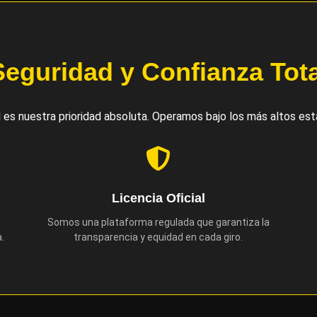
Seguridad y Confianza Tota
d es nuestra prioridad absoluta. Operamos bajo los más altos est
Licencia Oficial
Somos una plataforma regulada que garantiza la
.
transparencia y equidad en cada giro.