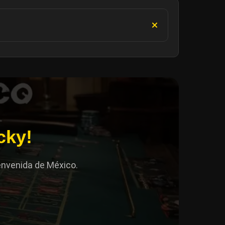
cky!
envenida de México.