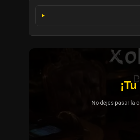
¡Tu
No dejes pasar la 