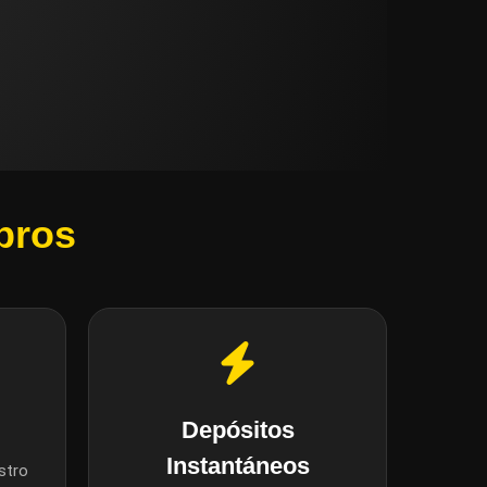
bros
Depósitos
Instantáneos
stro