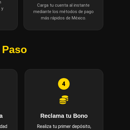
n
Carga tu cuenta al instante
 y
mediante los métodos de pago
más rápidos de México.
 Paso
4
a
Reclama tu Bono
edad
Realiza tu primer depósito,