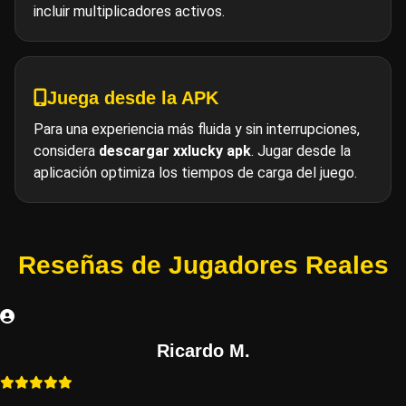
incluir multiplicadores activos.
Juega desde la APK
Para una experiencia más fluida y sin interrupciones,
considera
descargar xxlucky apk
. Jugar desde la
aplicación optimiza los tiempos de carga del juego.
Reseñas de Jugadores Reales
Ricardo M.