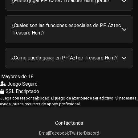
¿Puedo jugar PP Aztec Treasure Hunt gratis?
¿Cuáles son las funciones especiales de PP Aztec
Treasure Hunt?
¿Cómo puedo ganar en PP Aztec Treasure Hunt?
Mayores de 18
Juego Seguro
SSL Encriptado
Juega con responsabilidad. El juego de azar puede ser adictivo. Si necesitas
ayuda, busca recursos de apoyo profesional.
Contáctanos
Email
Facebook
Twitter
Discord