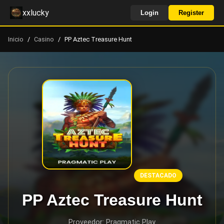
xxlucky
Login
Register
Inicio
/
Casino
/
PP Aztec Treasure Hunt
DESTACADO
PP Aztec Treasure Hunt
Proveedor: Pragmatic Play