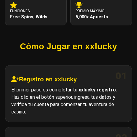
FUNCIONES
PREMIO MÁXIMO
Free Spins, Wilds
5,000x Apuesta
Cómo Jugar en xxlucky
01
Registro en xxlucky
El primer paso es completar tu
xxlucky registro
.
Haz clic en el botón superior, ingresa tus datos y
verifica tu cuenta para comenzar tu aventura de
casino.