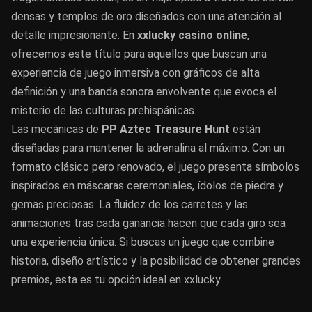
densas y templos de oro diseñados con una atención al
detalle impresionante. En
xxlucky casino online
,
ofrecemos este título para aquellos que buscan una
experiencia de juego inmersiva con gráficos de alta
definición y una banda sonora envolvente que evoca el
misterio de las culturas prehispánicas.
Las mecánicas de
PP Aztec Treasure Hunt
están
diseñadas para mantener la adrenalina al máximo. Con un
formato clásico pero renovado, el juego presenta símbolos
inspirados en máscaras ceremoniales, ídolos de piedra y
gemas preciosas. La fluidez de los carretes y las
animaciones tras cada ganancia hacen que cada giro sea
una experiencia única. Si buscas un juego que combine
historia, diseño artístico y la posibilidad de obtener grandes
premios, esta es tu opción ideal en xxlucky.