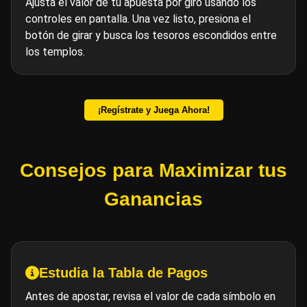
Ajusta el valor de tu apuesta por giro usando los
controles en pantalla. Una vez listo, presiona el
botón de girar y busca los tesoros escondidos entre
los templos.
¡Regístrate y Juega Ahora!
Consejos para Maximizar tus
Ganancias
Estudia la Tabla de Pagos
Antes de apostar, revisa el valor de cada símbolo en