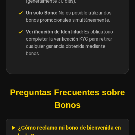
(generalmente 30 días).
Un solo Bono:
No es posible utilizar dos
bonos promocionales simultáneamente.
Verificación de Identidad:
Es obligatorio
completar la verificación KYC para retirar
cualquier ganancia obtenida mediante
bonos.
Preguntas Frecuentes sobre
Bonos
¿Cómo reclamo mi bono de bienvenida en