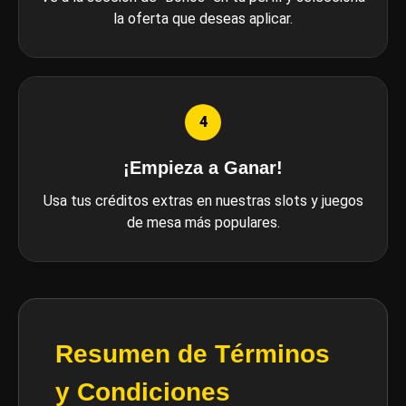
la oferta que deseas aplicar.
4
¡Empieza a Ganar!
Usa tus créditos extras en nuestras slots y juegos
de mesa más populares.
Resumen de Términos
y Condiciones