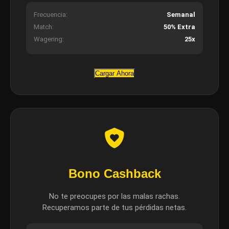
Frecuencia:
Semanal
Match:
50% Extra
Wagering:
25x
Cargar Ahora
Bono Cashback
No te preocupes por las malas rachas.
Recuperamos parte de tus pérdidas netas.