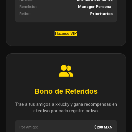
Beneficios:
Manager Personal
Retiros:
Prioritarios
Hacerse VIP
Bono de Referidos
Trae a tus amigos a xxlucky y gana recompensas en
efectivo por cada registro activo.
Por Amigo:
$200 MXN