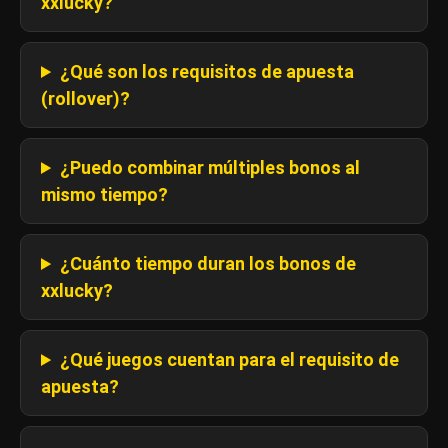
xxlucky?
¿Qué son los requisitos de apuesta
(rollover)?
¿Puedo combinar múltiples bonos al
mismo tiempo?
¿Cuánto tiempo duran los bonos de
xxlucky?
¿Qué juegos cuentan para el requisito de
apuesta?