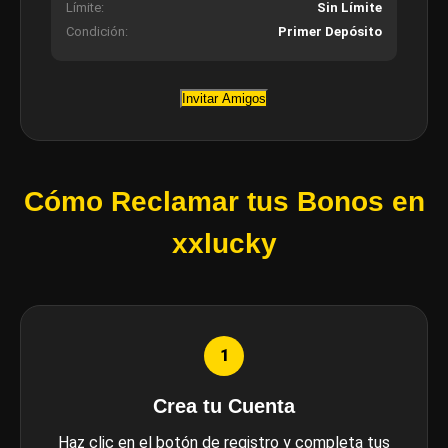
Límite:
Sin Límite
Condición:
Primer Depósito
Invitar Amigos
Cómo Reclamar tus Bonos en
xxlucky
1
Crea tu Cuenta
Haz clic en el botón de registro y completa tus